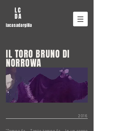
LC
DA
lacasadargilla
IL TORO BRUNO DI
NORROWA
2016
“Tempo fa… Tanto tempo fa… In un regno