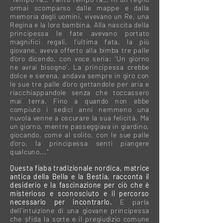
ormai scomparso dalle mappe e dalla
memoria degli uomini, vivevano un Re, una
Regina e la loro bambina. Alla nascita della
principessa le fate avevano portato
magnifici regali, l’ultima fata, la più
giovane, aveva offerto alla bimba tre palle
d’oro dicendo, con voce seria: ‘Un giorno
ne avrai bisogno’. La principessa crebbe
dolce e serena, andava sempre in giro con
le sue tre palle d’oro gettandole per aria e
riacchiappandole senza che toccassero
mai terra. Fino a quando non ebbe
compiuto i sedici anni nemmeno una
nuvola venne a oscurare la sua felicità. Ma
un giorno, mentre passeggiava in giardino,
giocando, come al solito, con le sue palle
d’oro, la principessa sentì piangere
qualcuno...”
Questa fiaba tradizionale nordica, matrice
antica della Bella e la Bestia, racconta il
desiderio e la fascinazione per ciò che è
misterioso e sconosciuto e il percorso
necessario per incontrarlo.
E parla
dell’intuizione di una giovane principessa
che sfida la sorte e il pregiudizio comune