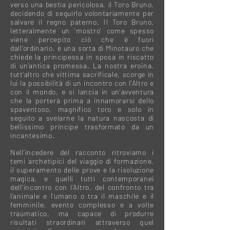
verso una bestia pericolosa, il Toro Bruno,
decidendo di seguirlo volontariamente per
salvare il regno paterno. Il Toro Bruno,
letteralmente un ‘mostro’ come spesso
viene percepito ciò che è fuori
dall’ordinario, è una sorta di Minotauro che
chiede la principessa in sposa in riscatto
di un’antica promessa. La nostra eroina,
tutt’altro che vittima sacrificale, scorge in
lui la possibilità di un incontro con l'Altro e
con il mondo, e si lancia in un'avventura
che la porterà prima a innamorarsi dello
spaventoso, magnifico toro e solo in
seguito a svelarne la natura nascosta di
bellissimo principe trasformato da un
incantesimo.
Nell’incedere del racconto ritroviamo i
temi archetipici del viaggio di formazione,
il superamento delle prove e la risoluzione
magica, e quelli tutti contemporanei
dell'incontro con l’Altro, del confronto tra
l’animale e l’umano o tra il maschile e il
femminile, evento complesso e a volte
traumatico, ma capace di produrre
risultati straordinari attraverso quel