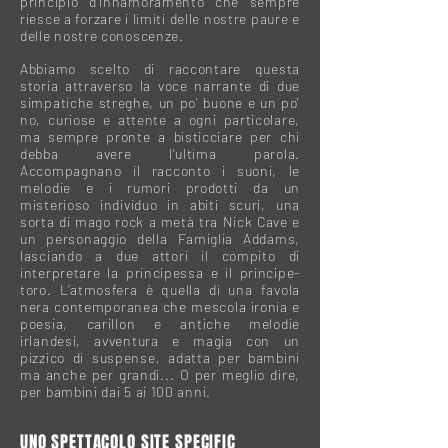
principio d’innamoramento che sempre
riesce a forzare i limiti delle nostre paure e
delle nostre conoscenze.
Abbiamo scelto di raccontare questa
storia attraverso la voce narrante di due
simpatiche streghe, un po' buone e un po'
no, curiose e attente a ogni particolare,
ma sempre pronte a bisticciare per chi
debba avere l'ultima parola.
Accompagnano il racconto i suoni, le
melodie e i rumori prodotti da un
misterioso individuo in abiti scuri, una
sorta di mago rock a metà tra Nick Cave e
un personaggio della Famiglia Addams,
lasciando a due attori il compito di
interpretare la principessa e il principe-
toro. L’atmosfera è quella di una favola
nera contemporanea che mescola ironia e
poesia, carillon e antiche melodie
irlandesi, avventura e magia con un
pizzico di suspense, adatta per bambini
ma anche per grandi... O per meglio dire,
per bambini dai 5 ai 100 anni.
UNO SPETTACOLO SITE SPECIFIC