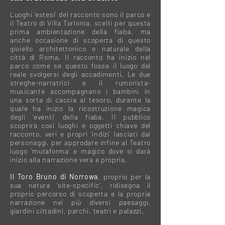
Luoghi ‘estesi’ del racconto sono il parco e
il Teatro di Villa Torlonia, scelti per questa
prima ambientazione della fiaba, ma
anche occasione di scoperta di questo
gioiello architettonico e naturale della
città di Roma. Il racconto ha inizio nel
parco come se questo fosse il luogo del
reale svolgersi degli accadimenti. Le due
streghe-narratrici e il rumorista-
musicante accompagnano i bambini in
una sorta di caccia al tesoro, durante la
quale ha inizio la ricostruzione magica
degli ‘eventi’ della fiaba. Il pubblico
scoprirà così luoghi e oggetti chiave del
racconto, veri e propri ‘indizi’ lasciati dai
personaggi, per approdare infine al Teatro
luogo ‘mutaforma’ e magico dove si darà
inizio alla narrazione vera e propria.
Il Toro Bruno di Norrowa
, proprio per la
sua natura ‘site-specific’, ridisegna il
proprio percorso di scoperta e la propria
narrazione nei più diversi paesaggi,
giardini cittadini, parchi, teatri e palazzi.