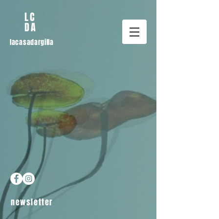
LC
DA
lacasadargilla
newsletter