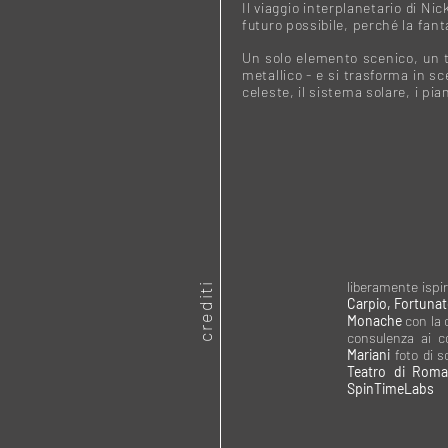
Il viaggio interplanetario di Ni
futuro possibile, perché la fan
Un solo elemento scenico, un t
metallico - e si trasforma in sc
celeste, il sistema solare, i pian
liberamente ispi
crediti
Carpio, Fortunat
Monache
con la 
consulenza ai 
Mariani
foto di 
Teatro di Rom
SpinTimeLabs