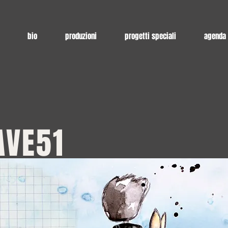
bio
produzioni
progetti speciali
agenda
AVE51