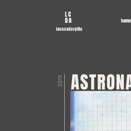
LC
DA
home
lacasadargilla
ASTRON
2015