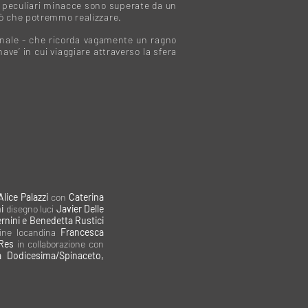
sue peculiari minacce sono superate da un
ciò che potremmo realizzare.
onale - che ricorda vagamente un ragno
ave’ in cui viaggiare attraverso la sfera
lice Palazzi
con
Caterina
i
disegno luci
Javier Delle
ernini e Benedetta Rustici
ne locandina
Francesca
Res
in collaborazione con
a Dodicesima/Spinaceto,