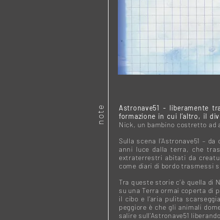
note
Astronave51 - liberamente tr
formazione in cui l’altro, il d
Nick, un bambino costretto ad af
Sulla scena l’Astronave51 – da
anni luce dalla terra, che tra
extraterrestri abitati da creat
come diari di bordo trasmessi 
Tra queste storie c’è quella di 
su una Terra ormai coperta di p
il cibo e l’aria pulita scarseg
peggiore è che gli animali domes
salire sull’Astronave51 liberand