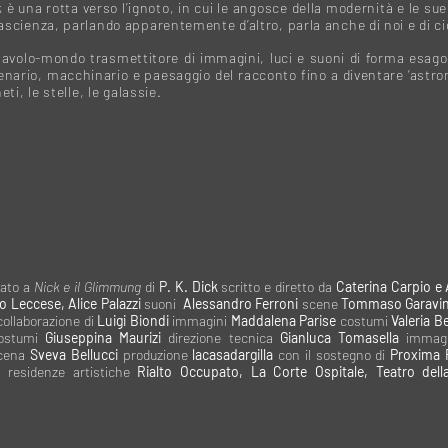
ck è una rotta verso l’ignoto, in cui le angosce della modernità e le 
tascienza, parlando apparentemente d’altro, parla anche di noi e di 
avolo-mondo trasmettitore di immagini, luci e suoni di forma esag
enario, macchinario e paesaggio del racconto fino a diventare ‘astron
eti, le stelle, le galassie.
rato a
Nick e il Glimmung
di
P. K. Dick
scritto e diretto da
Caterina Carpio e A
o Leccese, Alice Palazzi
suoni
Alessandro Ferroni
scene
Tommaso Garavin
collaborazione di
Luigi Biondi
immagini
Maddalena Parise
costumi
Valeria B
costumi
Giuseppina Maurizi
direzione tecnica
Gianluca Tomasella
immagi
scena
Sveva Bellucci
produzione
lacasadargilla
con il sostegno di
Proxima 
a
residenze artistiche
Rialto Occupato, La Corte Ospitale, Teatro dell