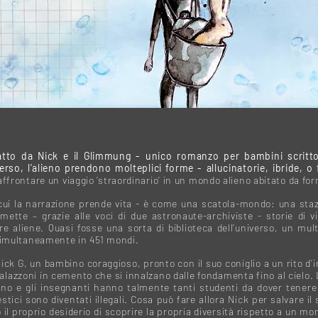
atto da Nick e il Glimmung - unico romanzo per bambini scritto
iverso, l’alieno prendono molteplici forme - allucinatorie, ibride, o
frontare un viaggio ‘straordinario’ in un mondo alieno abitato da for
 cui la narrazione prende vita - è come una scatola-mondo: una staz
smette – grazie alle voci di due astronaute-archiviste - storie di 
ure aliene. Quasi fosse una sorta di biblioteca dell’universo, un mul
simultaneamente in 451 mondi.
Nick G, un bambino coraggioso, pronto con il suo coniglio a un rito d’i
alazzoni in cemento che si innalzano dalle fondamenta fino al cielo.
giano e gli insegnanti hanno talmente tanti studenti da dover tenere
tici sono diventati illegali. Cosa può fare allora Nick per salvare il
o il proprio desiderio di scoprire la propria diversità rispetto a un 