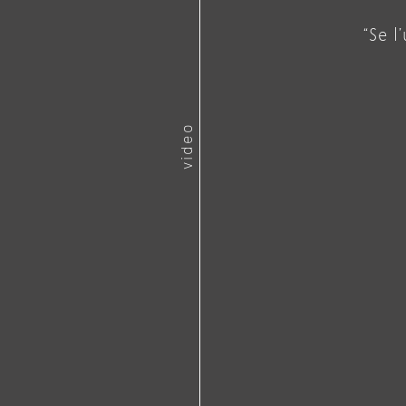
“Se l
video