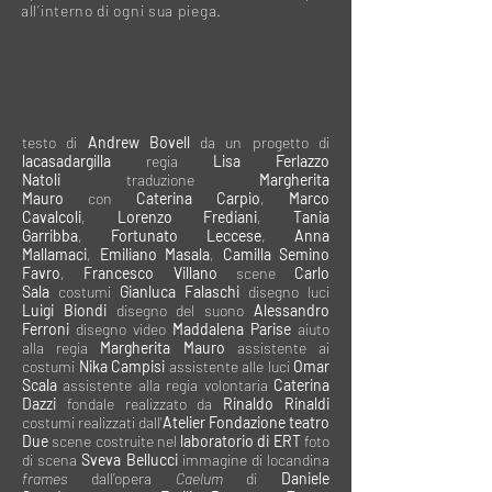
all’interno di ogni sua piega.
testo di
Andrew Bovell
da un progetto di
lacasadargilla
regia
Lisa Ferlazzo
Natoli
traduzione
Margherita
Mauro
con
Caterina Carpio
,
Marco
Cavalcoli
,
Lorenzo Frediani
,
Tania
Garribba
,
Fortunato Leccese
,
Anna
Mallamaci
,
Emiliano Masala
,
Camilla Semino
Favro
,
Francesco Villano
scene
Carlo
Sala
costumi
Gianluca Falaschi
disegno luci
Luigi Biondi
disegno del suono
Alessandro
Ferroni
disegno video
Maddalena Parise
aiuto
alla regia
Margherita Mauro
assistente ai
costumi
Nika Campisi
assistente alle luci
Omar
Scala
assistente alla regia volontaria
Caterina
Dazzi
fondale realizzato da
Rinaldo Rinaldi
costumi realizzati dall'
Atelier Fondazione teatro
Due
scene costruite nel
laboratorio di ERT
foto
di scena
Sveva Bellucci
​immagine di locandina
frames
dall’opera
Caelum
di
Daniele