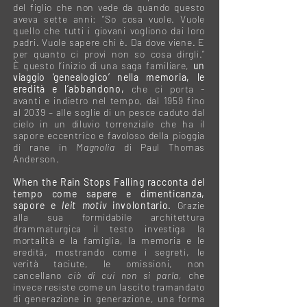
del figlio che non vede da quando questo
aveva sette anni: “So cosa vuole. Vuole
quello che tutti i giovani vogliono dai loro
padri. Vuole sapere chi è. Da dove viene. E
per quanto ci provi non so cosa dirgli.”
È questo l’inizio di una saga familiare,
un
viaggio ‘genealogico’ nella memoria, le
eredità e l’abbandono,
che ci porta -
avanti e indietro nel tempo, dal 1959 fino
al 2039 – alle soglie di un pesce caduto dal
cielo in un diluvio torrenziale che ha il
sapore eccentrico e favoloso della pioggia
di rane in
Magnolia
di Paul Thomas
Anderson.
When the Rain Stops Falling
racconta del
tempo come sapere e dimenticanza,
sapore e
leit motiv
involontario.
Grazie
alla sua formidabile architettura
drammaturgica il testo investiga la
mortalità e la famiglia, la memoria e le
eredità, mostrando come i segreti, le
verità taciute, le omissioni, non
cancellano
ciò di cui non si parla
, che
invece resiste come un lascito tramandato
di generazione in generazione, una forma