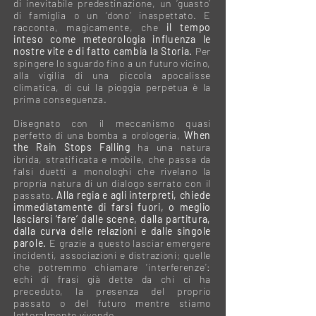
di inevitabile predestinazione, un ‘guasto’
di famiglia o un ‘dono’ inaspettato. E
racconta, magicamente, che
il tempo
inteso come meteorologia influenza le
nostre vite e di fatto cambia la Storia.
Per
spingere lo sguardo fino a un futuro vicino,
alla vigilia di una piccola apocalisse
climatica, di cui la pioggia perpetua è la
prima conseguenza.
Disegnato con il meccanismo quasi
perfetto di una bomba a orologeria,
When
the Rain Stops Falling
ha una natura
ibrida, stratificata e mobile, che passa da
falsi duetti a monologhi che rivelano la
propria natura di un dialogo serrato con il
passato.
Alla regia e agli interpreti, chiede
immediatamente di farsi fuori, o meglio
lasciarsi ‘fare’ dalle scene, dalla partitura,
dalla curva delle relazioni e dalle singole
parole.
E grazie a questo lasciar emergere
incidenti, associazioni e distrazioni; quelle
che potremmo chiamare ‘interferenze’:
echi di frasi già dette da chi ci ha
preceduto, la presenza del proprio
passato o del futuro mentre stiamo
letteralmente vivendo.