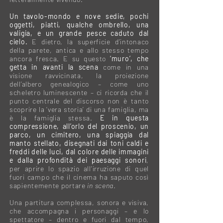
Un tavolo-mondo e nove sedie, pochi
oggetti, piatti, qualche ombrello, una
valigia, e un grande pesce caduto dal
cielo.
E dietro, la superficie d’intonaco
della parete, antica e allo stesso tempo
ancora fresca. E su questo
‘muro’, che
getta in avanti la scena
come in una
visione ravvicinata, la proiezione
dell’albero genealogico – come uno
scheletro luminescente – ci ricorda che il
punto centrale del discorso non è tanto
scoprire la ‘vera storia’ di una famiglia, ma
è la famiglia stessa.
E in questa
compressione, all’orlo del proscenio, un
parco, un cimitero, una spiaggia dal
manto stellato, disegnati dai toni caldi e
freddi delle luci, dal colore delle immagini
e dalla profondità dei paesaggi sonori
,
per aprire lo spazio all’irruzione di quel
fuori campo che il cinema ha saputo così
sapientemente portare
in scena
.
Una partitura complessa, sonora e visiva,
che accompagna i personaggi – e lo
spettatore – dentro e fuori dal tempo,