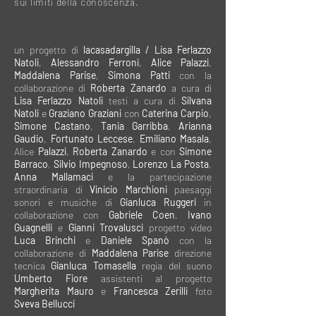
sui limiti della conoscenza.
un progetto di
lacasadargilla / Lisa Ferlazzo
Natoli
,
Alessandro Ferroni
,
Alice Palazzi
,
Maddalena Parise
,
Simona Patti
con la
collaborazione di
Roberta Zanardo
a cura di
Lisa Ferlazzo Natoli
testi a cura di
Silvana
Natoli
e
Graziano Graziani
con
Caterina Carpio
,
Simone Castano
,
Tania Garribba
,
Arianna
Gaudio
,
Fortunato Leccese
,
Emiliano Masala
,
Alice
Palazzi
,
Roberta Zanardo
e con
Simone
Barraco
,
Silvio Impegnoso
,
Lorenzo La Posta
,
Anna Mallamaci
e la partecipazione
straordinaria di
Vinicio Marchioni
paesaggi
sonori e musiche di
Gianluca Ruggeri
in
collaborazione con
Gabriele Coen
,
Ivano
Guagnelli
e
Gianni Trovalusci
progetto video
Luca Brinchi
e
Daniele Spanò
con la
collaborazione di
Maddalena Parise
direzione
tecnica
Gianluca Tomasella
regia del suono
Umberto Fiore
assistenti al progetto
Margherita Mauro
e
Francesca Zerilli
foto
Sveva Bellucci