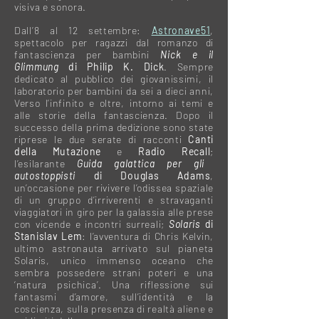
visiva e sonora.
Dall’8 al 12 settembre:
Astronave51
,
spettacolo per ragazzi dal romanzo di
fantascienza per bambini
Nick e il
Glimmung
di Philip K. Dick
. Sempre
dedicato al pubblico dei giovanissimi, il
laboratorio per bambini da sei a dieci anni,
Verso l’infinito e oltre, intorno ai temi e
alle storie della fantascienza.
Dopo il
successo della prima dedizione sono state
riprese le due serate di racconti
Canti
della Mutazione
e
Radio Recall
;
l’esilarante
Guida galattica per gli
autostoppisti
di Douglas Adams
,
un’occasione per rivivere l’odissea spaziale
di un gruppo d’irriverenti e stravaganti
viaggiatori in giro per la galassia alle prese
con vicende e incontri surreali;
Solaris
di
Stanislav Lem
: l’avventura di Chris Kelvin,
ultimo astronauta arrivato sul pianeta
Solaris, unico immenso oceano che
sembra possedere strani poteri e una
‘natura psichica’. Una riflessione sui
fantasmi d’amore, sull’identità e la
coscienza, sulla presenza di realtà aliene e