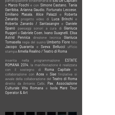
partecipazione straordinaria di
Elio De Capitani
e
Marco Foschi
e con
Simone Castano
,
Tania
Garribba
,
Arianna Gaudio
,
Fortunato Leccese
,
Emiliano Masala
,
Alice Palazzi
e
Roberta
Zanardo
progetto video di
Luca Brinchi
e
Roberta Zanardo / Santasangre
e
Daniele
Spanò
paesaggi sonori a cura di
Gianluca
Ruggeri
e
Gabriele Coen
,
Ivano Guagnelli
,
Elisa
Astrid Pennica
direzione tecnica
Gianluca
Tomasella
regia del suono
Umberto Fiore
foto
Jacopo Quaranta
e
Sveva Bellucci
ufficio
stampa
Amelia Realino / Teatro di Roma
inserita nella programmazione
ESTATE
ROMANA 2014
, la manifestazione è realizzata
con il sostegno di
Roma Capitale
in
collaborazione con
Acea
e
Siae
l’iniziativa si
avvale della collaborazione del
Teatro di Roma
diretto da Antonio Calbi,
Pav
,
Associazione
Culturale Vita Romana
e
Isola Mare Tour
Operator & Art