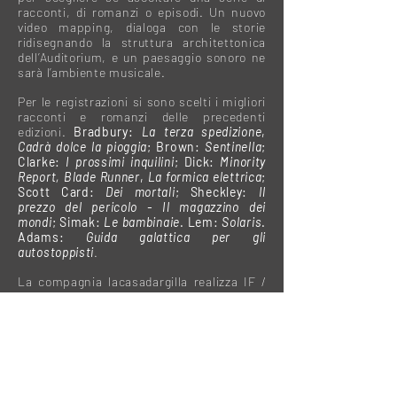
racconti, di romanzi o episodi. Un nuovo
video mapping, dialoga con le storie
ridisegnando la struttura architettonica
dell’Auditorium, e un paesaggio sonoro ne
sarà l’ambiente musicale.
Per le registrazioni si sono scelti i migliori
racconti e romanzi delle precedenti
edizioni.
Bradbury:
La terza spedizione
,
Cadrà dolce la pioggia
; Brown:
Sentinella
;
Clarke:
I prossimi inquilini
; Dick:
Minority
Report, Blade Runner
,
La formica elettrica
;
Scott Card:
Dei mortali
; Sheckley:
Il
prezzo del pericolo - Il magazzino dei
mondi
; Simak:
Le bambinaie
. Lem:
Solaris
.
Adams:
Guida galattica per gli
autostoppisti
.
La compagnia lacasadargilla realizza IF /
Invasioni (dal) Futuro*003 grazie a una
scelta condivisa: il lavoro a prestazione
gratuita di tutto il personale artistico e
tecnico del progetto. Solo così –
considerati i parametri e le limitazioni del
bando 2016 dell’Estate Romana – si è
potuto conservare un progetto che