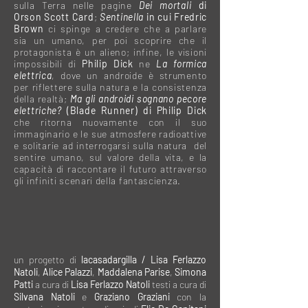
sulla Terra nelle pagine
Dei mortali
di
Orson Scott Card
;
Sentinella
in cui Fredric
Brown
ci spinge a credere che a parlare
sia un umano, per poi scoprire che il
protagonista è un alieno; infine, le visioni
impossibili di
Philip Dick
ne
La formica
elettrica
, dove un androide è strumento
per riflettere sulla natura e la consistenza
della realtà;
Ma gli androidi sognano pecore
elettriche?
(Blade Runner) di Philip Dick
che ritorna nuovamente con il suo
immaginario e le sue atmosfere radioattive
e solitarie ad interrogarsi sulla natura del
sentire umano, sul valore della vita, e la
capacità di raccontare il futuro attraverso
gli infiniti scenari della fantascienza.
un progetto di
lacasadargilla / Lisa Ferlazzo
Natoli
,
Alice Palazzi
,
Maddalena Parise
,
Simona
Patti
a cura di
Lisa Ferlazzo Natoli
testi a cura di
Silvana Natoli
e
Graziano Graziani
con la