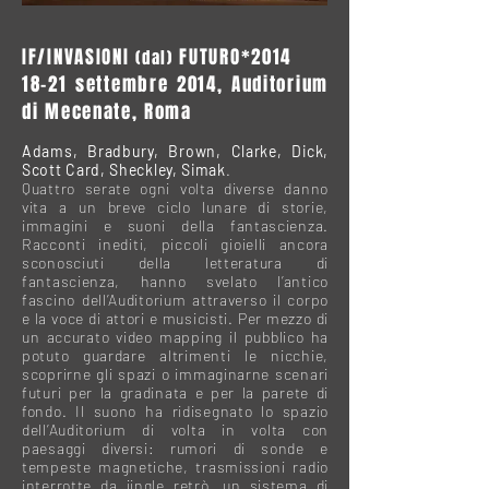
IF/INVASIONI
FUTURO
*2014
(dal)
18-21 settembre 2014, Auditorium
di Mecenate, Roma
Adams, Bradbury, Brown, Clarke, Dick,
Scott Card, Sheckley, Simak
.
Quattro serate ogni volta diverse danno
vita a un breve ciclo lunare di storie,
immagini e suoni della fantascienza.
Racconti inediti, piccoli gioielli ancora
sconosciuti della letteratura di
fantascienza, hanno svelato l’antico
fascino dell’Auditorium attraverso il corpo
e la voce di attori e musicisti. Per mezzo di
un accurato video mapping il pubblico ha
potuto guardare altrimenti le nicchie,
scoprirne gli spazi o immaginarne scenari
futuri per la gradinata e per la parete di
fondo. Il suono ha ridisegnato lo spazio
dell’Auditorium di volta in volta con
paesaggi diversi: rumori di sonde e
tempeste magnetiche, trasmissioni radio
interrotte da jingle retrò, un sistema di