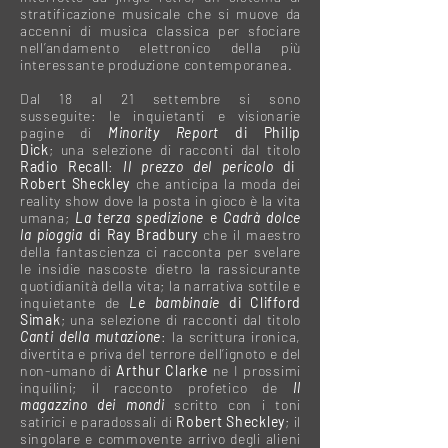
stratificazione musicale che si muove da
accenni di musica classica per sfociare
nell’andamento elettronico della più
interessante produzione contemporanea.
Dal 18 al 21 settembre si sono
susseguite:
le inquietanti e visionarie
pagine di
Minority Report
di Philip
Dick
;
una selezione di racconti dal titolo
Radio Recall
:
Il prezzo del pericolo
di
Robert Sheckley
che anticipa la moda dei
reality show dove la posta in gioco è la vita
umana;
La terza spedizione
e
Cadrà dolce
la pioggia
di Ray Bradbury
che il maestro
della fantascienza ci racconta per svelare
le insidie nascoste dietro la rassicurante
quotidianità della vita; la narrativa sottile e
inquietante de
Le bambinaie
di Clifford
Simak
;
una selezione di racconti dal titolo
Canti della mutazione
: la scrittura ironica,
divertita e priva del terrore dell’ignoto e del
non-umano di
Arthur Clarke
ne I prossimi
inquilini; il racconto profetico de
Il
magazzino dei mondi
scritto con i toni
satirici e paradossali di
Robert Sheckley
; il
singolare e commovente arrivo degli alieni