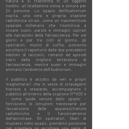
natura e si trasforma in un oggetto
inedito, un’istallazione visiva e sonora per
24 persone. Lo spazio dell’Auditorium
ospita, una vera e propria stazione
radiofonica on-air, come un trasmettitore
spaziale millenario che ricomincia a
inviare suoni, parole e immagini ispirati
alle narrazioni della fantascienza. Per sei
giorni e per tre cicli al giorno, gli
spettatori, muniti di cuffie, potranno
ascoltare il repertorio delle due precedenti
edizioni di racconti, romanzi ed episodi
tratti dalla migliore letteratura di
fantascienza, mentre suoni e immagini
animano l’ambiente dell’Auditorium.
Il pubblico è accolto da veri e propri
‘traghettatori’ che in veste di stravaganti
hostess e stewards, accompagnano il
pubblico all’interno della stazione IF*003 e
- come ‘guide venute dallo spazio’ -
forniscono le istruzioni necessarie per
l’accensione delle apparecchiature
radiofoniche e il funzionamento
dell’astronave. Gli spettatori, liberi di
muoversi nello spazio, prendono posizione
per scegliere se ascoltare una serie di